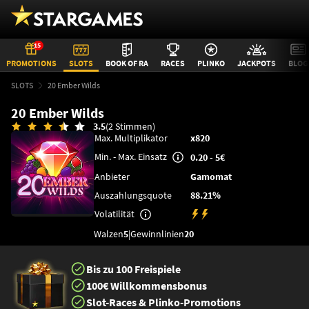
15
PROMOTIONS
SLOTS
BOOK OF RA
RACES
PLINKO
JACKPOTS
BLOG
SLOTS
20 Ember Wilds
20 Ember Wilds
3.5
(2 Stimmen)
Max. Multiplikator
x820
Min. - Max. Einsatz
0.20 - 5€
Anbieter
Gamomat
Auszahlungsquote
88.21%
Volatilität
Walzen
5
|
Gewinnlinien
20
Bis zu 100 Freispiele
100€ Willkommensbonus
Slot-Races & Plinko-Promotions