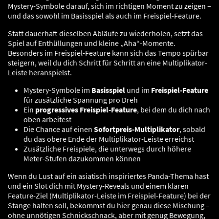
Mystery-Symbole darauf, sich im richtigen Moment zu zeigen –
und das sowohl im Basisspiel als auch im Freispiel-Feature.
Statt dauerhaft dieselben Abläufe zu wiederholen, setzt das
Spiel auf Enthüllungen und kleine „Aha“-Momente.
Besonders im Freispiel-Feature kann sich das Tempo spürbar
steigern, weil du dich Schritt für Schritt an eine Multiplikator-
Leiste heranspielst.
Mystery-Symbole im
Basisspiel
und im
Freispiel-Feature
für zusätzliche Spannung pro Dreh
Ein
progressives Freispiel-Feature
, bei dem du dich nach
oben arbeitest
Die Chance auf einen
Sofortpreis-Multiplikator
, sobald
du das obere Ende der Multiplikator-Leiste erreichst
Zusätzliche Freispiele, die unterwegs durch höhere
Meter-Stufen dazukommen können
Wenn du Lust auf ein asiatisch inspiriertes Panda-Thema hast
und ein Slot dich mit Mystery-Reveals und einem klaren
Feature-Ziel (Multiplikator-Leiste im Freispiel-Feature) bei der
Stange halten soll, bekommst du hier genau diese Mischung –
ohne unnötigen Schnickschnack, aber mit genug Bewegung,