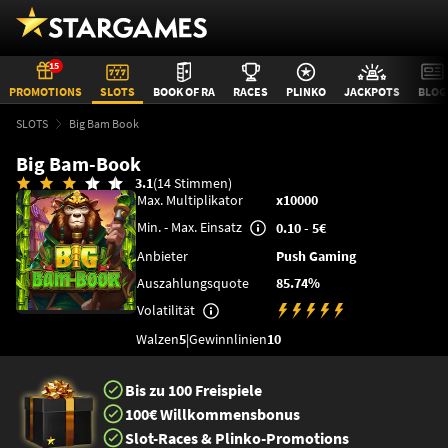
15
PROMOTIONS
SLOTS
BOOK OF RA
RACES
PLINKO
JACKPOTS
BLOG
SLOTS
Big Bam Book
Big Bam-Book
3.1
(14 Stimmen)
Max. Multiplikator
x10000
Min. - Max. Einsatz
0.10 - 5€
Anbieter
Push Gaming
Auszahlungsquote
85.74%
Volatilität
Walzen
5
|
Gewinnlinien
10
Bis zu 100 Freispiele
100€ Willkommensbonus
Slot-Races & Plinko-Promotions