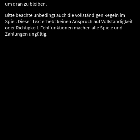
um dran zu bleiben.
Bitte beachte unbedingt auch die vollständigen Regeln im
Spiel. Dieser Text erhebt keinen Anspruch auf Vollständigkeit
oder Richtigkeit. Fehlfunktionen machen alle Spiele und
Zahlungen ungültig.