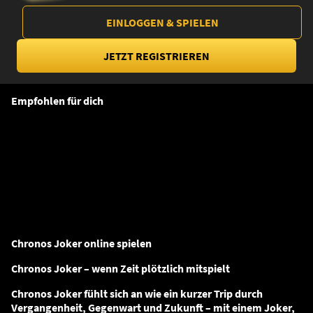
EINLOGGEN & SPIELEN
JETZT REGISTRIEREN
Empfohlen für dich
EXKLUSIV
EXKLUSIV
HOT
HO
Chronos Joker online spielen
Chronos Joker – wenn Zeit plötzlich mitspielt
Chronos Joker fühlt sich an wie ein kurzer Trip durch
Vergangenheit, Gegenwart und Zukunft – mit einem Joker,