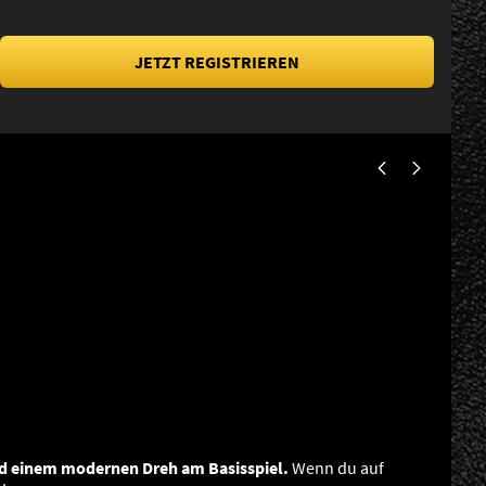
JETZT REGISTRIEREN
T
HOT
und einem modernen Dreh am Basisspiel.
Wenn du auf