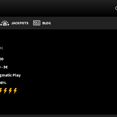
JACKPOTS
BLOG
n)
00
 - 5€
gmatic Play
06%