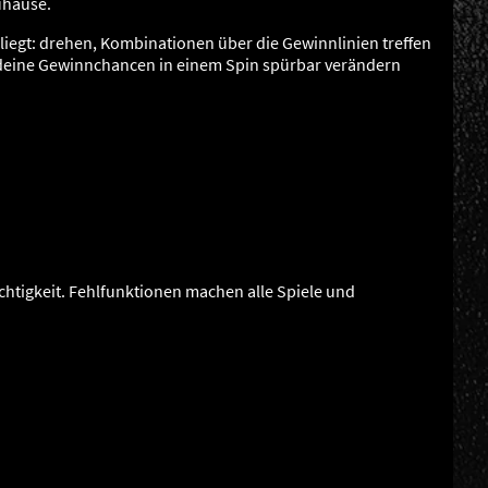
uhause.
 liegt: drehen, Kombinationen über die Gewinnlinien treffen
t deine Gewinnchancen in einem Spin spürbar verändern
ichtigkeit. Fehlfunktionen machen alle Spiele und