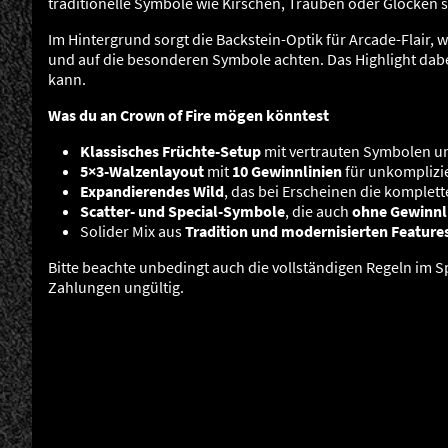
traditionelle Symbole wie Kirschen, Trauben oder Glocken st
Im Hintergrund sorgt die Backstein-Optik für Arcade-Flair,
und auf die besonderen Symbole achten. Das Highlight dabe
kann.
Was du an Crown of Fire mögen könntest
Klassisches Früchte-Setup
mit vertrauten Symbolen un
5×3-Walzenlayout
mit
10 Gewinnlinien
für unkomplizie
Expandierendes Wild
, das bei Erscheinen die komplet
Scatter- und Special-Symbole
, die auch
ohne Gewinnl
Solider Mix aus
Tradition und modernisierten Feature
Bitte beachte unbedingt auch die vollständigen Regeln im Sp
Zahlungen ungültig.