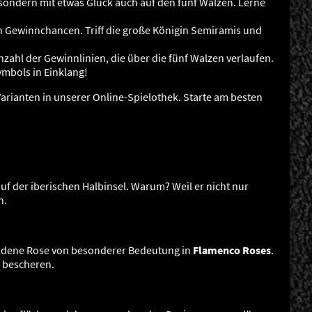
sondern mit etwas Glück auch auf den fünf Walzen. Lerne
en Gewinnchancen. Triff die große Königin Semiramis und
nzahl der Gewinnlinien, die über die fünf Walzen verlaufen.
ymbols in Einklang!
arianten in unserer Online-Spielothek. Starte am besten
uf der iberischen Halbinsel. Warum? Weil er nicht nur
n.
goldene Rose von besonderer Bedeutung in
Flamenco Roses
.
n bescheren.