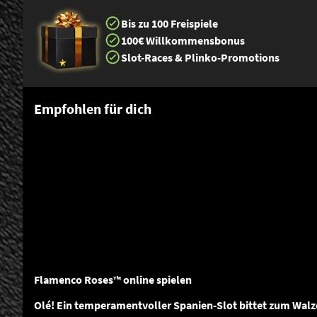
Bis zu 100 Freispiele
100€ Willkommensbonus
Slot-Races & Plinko-Promotions
Empfohlen für dich
EXKLUSIV
EXKLUSIV
HOT
NEU
Flamenco Roses™ online spielen
Olé! Ein temperamentvoller Spanien-Slot bittet zum Walz