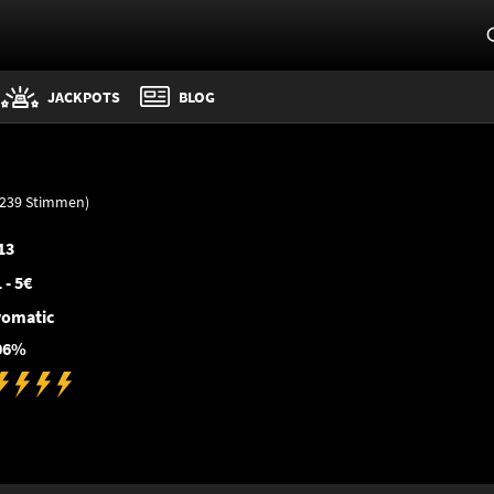
JACKPOTS
BLOG
(239 Stimmen)
13
 - 5€
omatic
06%