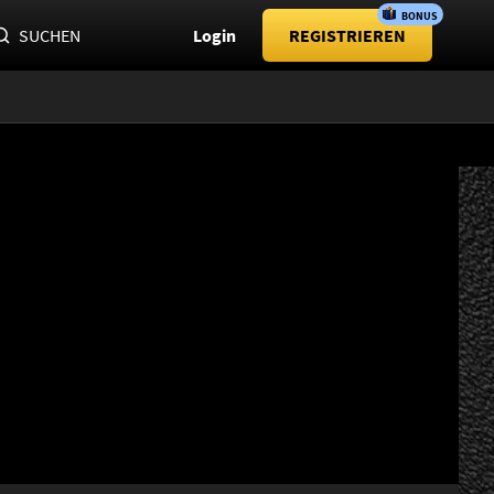
BONUS
SUCHEN
Login
REGISTRIEREN