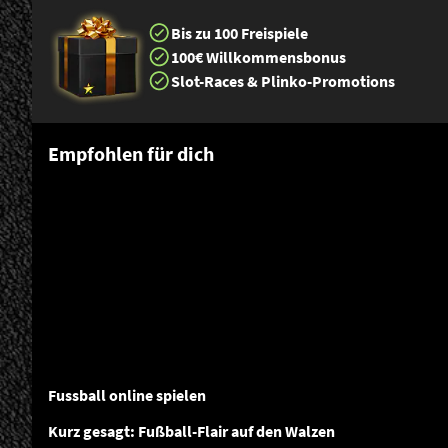
Bis zu 100 Freispiele
100€ Willkommensbonus
Slot-Races & Plinko-Promotions
Empfohlen für dich
EXKLUSIV
EXKLUSIV
HOT
NEU
Fussball online spielen
Kurz gesagt: Fußball-Flair auf den Walzen