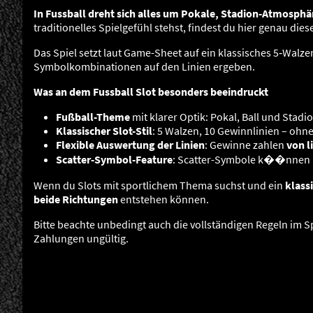
In Fussball dreht sich alles um Pokale, Stadion-Atmosphär
traditionelles Spielgefühl stehst, findest du hier genau die
Das Spiel setzt laut Game-Sheet auf ein klassisches 5‑Walz
Symbolkombinationen auf den Linien ergeben.
Was an dem Fussball Slot besonders beeindruckt
Fußball-Theme
mit klarer Optik: Pokal, Ball und Stadi
Klassischer Slot-Stil
: 5 Walzen, 10 Gewinnlinien – oh
Flexible Auswertung der Linien
: Gewinne zahlen
von l
Scatter-Symbol-Feature
: Scatter-Symbole k��nnen u
Wenn du Slots mit sportlichem Thema suchst und ein
klass
beide Richtungen
entstehen können.
Bitte beachte unbedingt auch die vollständigen Regeln im Sp
Zahlungen ungültig.