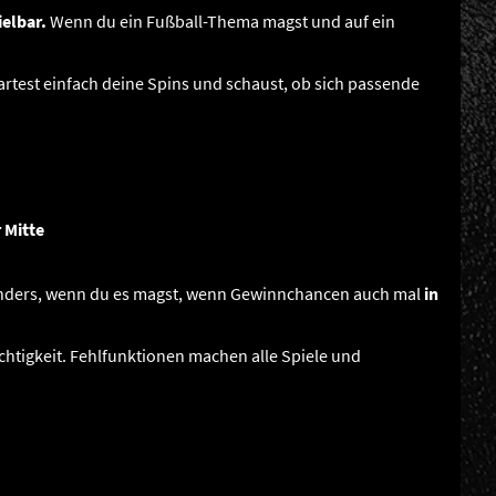
ielbar.
Wenn du ein Fußball-Thema magst und auf ein
tartest einfach deine Spins und schaust, ob sich passende
 Mitte
onders, wenn du es magst, wenn Gewinnchancen auch mal
in
ichtigkeit. Fehlfunktionen machen alle Spiele und