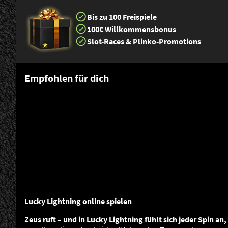
Bis zu 100 Freispiele
100€ Willkommensbonus
Slot-Races & Plinko-Promotions
Empfohlen für dich
EXKLUSIV
EXKLUSIV
HOT
NEU
Lucky Lightning online spielen
Zeus ruft – und in Lucky Lightning fühlt sich jeder Spin an