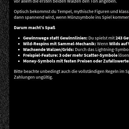
vor allem die ersten beiden Walzen den Ton angeben.
Optisch bekommst du Tempel, mythische Figuren und klassis
dann spannend wird, wenn Münzsymbole ins Spiel kommen
Darum macht’s Spaß
Gewinnwege statt Gewinnlinien:
Du spielst mit
243 G
Wild-Respins mit Sammel-Mechanik:
Wenn
Wilds auf
Wachsende Walzen/Grids:
Durch das Lightning-Symbol k
Freispiel-Feature:
3 oder mehr Scatter-Symbole
lösen
Money-Symbols mit festen Preisen oder Zufallswerte
Bitte beachte unbedingt auch die vollständigen Regeln im Sp
Zahlungen ungültig.