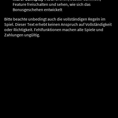
Feature freischalten und sehen, wie sich das
Bonusgeschehen entwickelt
Bitte beachte unbedingt auch die vollständigen Regeln im
Spiel. Dieser Text erhebt keinen Anspruch auf Vollständigkeit
oder Richtigkeit. Fehlfunktionen machen alle Spiele und
Zahlungen ungültig.