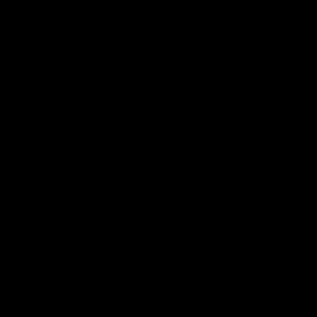
CHATTE MIT UNS