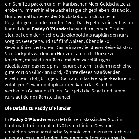
ein Schiff zu packen und im Karibischen Meer Goldschätze zu
erobern. Immerhin eine Sache ist gleich geblieben: das Gold.
Nur diesmal hortet es der Glückskobold nicht unterm
Regenbogen, sondern unter Deck. Das Ergebnis dieser Fusion
kannst du in
Paddy O’Plunder
bewundern, einem Piraten-
Slot, bei dem der irische Glückskobold als Kapitän den Kurs
vorgibt. Gesegelt wird auf fünf Walzen, über die 20
Gewinnlinien verlaufen. Das primäre Ziel dieser Reise ist klar:
Vier Jackpots warten am Horizont auf dich. Um sie zu
knacken, musst du zunächst mit den vierblättrigen
Kleeblättern das Re-Spins-Feature entern. Ist dann noch eine
gute Portion Glück an Bord, könnte dieses Manöver den
ersehnten Erfolg bringen. Doch auch das Freispiel-Feature mit
zufälligen Gewinnmultiplikatoren kann das Schiff mit
wertvollen Gewinnen füllen. Setz jetzt die Segel und nimm
Kurs auf deine nächste Chance!
Die Details zu Paddy O’Plunder
In
Paddy O’Plunder
erwartet dich ein klassischer Slot im
Fünf-mal-drei-Format mit 20 festen Linien. Gewinne
entstehen, wenn identische Symbole von links nach rechts auf
einer aktiven Linie landen, beginnend bei der ersten Walze.