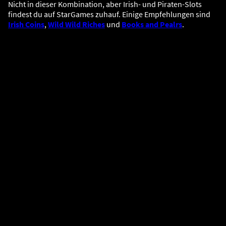
Nicht in dieser Kombination, aber Irish- und Piraten-Slots
findest du auf StarGames zuhauf. Einige Empfehlungen sind
Irish Coins
,
Wild Wild Riches
und
Books and Pealrs
.