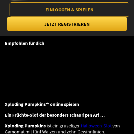
EINLOGGEN & SPIELEN
JETZT REGISTRIEREN
Empfohlen für dich
EXKLUSIV
EXKLUSIV
HOT
HO
Xploding Pumpkins™ online spielen
Ein Früchte-Slot der besonders schaurigen Art …
Xploding Pumpkins
ist ein gruseliger
Halloween-Slot
von
Gamomat mit fünf Walzen und zehn Gewinnlinien.