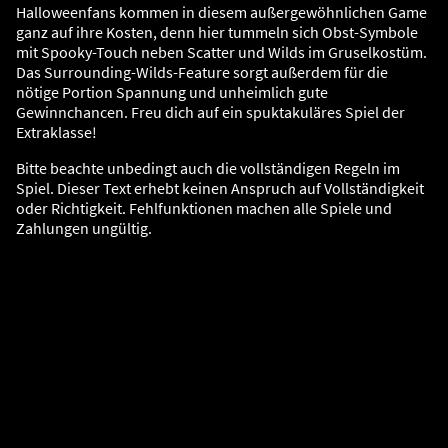
Halloweenfans kommen in diesem außergewöhnlichen Game
ganz auf ihre Kosten, denn hier tummeln sich Obst-Symbole
mit Spooky-Touch neben Scatter und Wilds im Gruselkostüm.
Das Surrounding-Wilds-Feature sorgt außerdem für die
nötige Portion Spannung und unheimlich gute
Gewinnchancen. Freu dich auf ein spuktakuläres Spiel der
Extraklasse!
Bitte beachte unbedingt auch die vollständigen Regeln im
Spiel. Dieser Text erhebt keinen Anspruch auf Vollständigkeit
oder Richtigkeit. Fehlfunktionen machen alle Spiele und
Zahlungen ungültig.