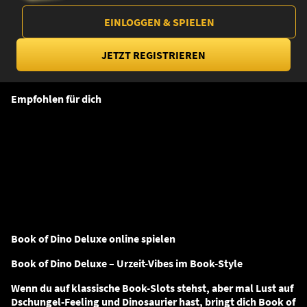
EINLOGGEN & SPIELEN
JETZT REGISTRIEREN
Empfohlen für dich
EXKLUSIV
EXKLUSIV
HOT
HO
Book of Dino Deluxe online spielen
Book of Dino Deluxe – Urzeit-Vibes im Book-Style
Wenn du auf klassische Book-Slots stehst, aber mal Lust auf
Dschungel-Feeling und Dinosaurier hast, bringt dich Book of