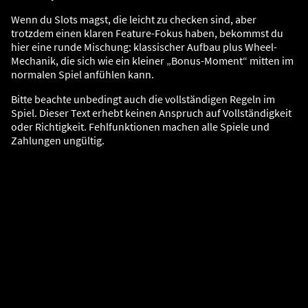
Wenn du Slots magst, die leicht zu checken sind, aber
trotzdem einen klaren Feature-Fokus haben, bekommst du
hier eine runde Mischung: klassischer Aufbau plus Wheel-
Mechanik, die sich wie ein kleiner „Bonus-Moment“ mitten im
normalen Spiel anfühlen kann.
Bitte beachte unbedingt auch die vollständigen Regeln im
Spiel. Dieser Text erhebt keinen Anspruch auf Vollständigkeit
oder Richtigkeit. Fehlfunktionen machen alle Spiele und
Zahlungen ungültig.