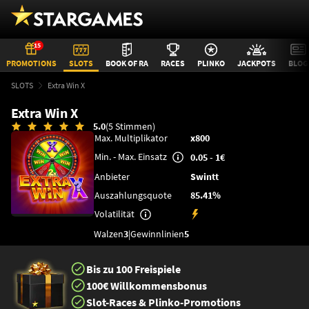
15
PROMOTIONS
SLOTS
BOOK OF RA
RACES
PLINKO
JACKPOTS
BLOG
SLOTS
Extra Win X
Extra Win X
5.0
(5 Stimmen)
Max. Multiplikator
x800
Min. - Max. Einsatz
0.05 - 1€
Anbieter
Swintt
Auszahlungsquote
85.41%
Volatilität
Walzen
3
|
Gewinnlinien
5
Bis zu 100 Freispiele
100€ Willkommensbonus
Slot-Races & Plinko-Promotions