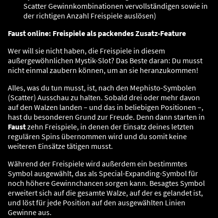
Scatter Gewinnkombinationen vervollständigen sowie in
der richtigen Anzahl Freispiele auslösen)
Faust online: Freispiele als packendes Zusatz-Feature
Wer will sie nicht haben, die Freispiele in diesem
außergewöhnlichen Mystik-Slot? Das Beste daran: Du musst
nicht einmal zaubern können, um an sie heranzukommen!
Alles, was du tun musst, ist, nach den Mephisto-Symbolen
(Scatter) Ausschau zu halten. Sobald drei oder mehr davon
auf den Walzen landen – und das in beliebigen Positionen –,
hast du besonderen Grund zur Freude. Denn dann starten in
Faust
zehn Freispiele, in denen der Einsatz deines letzten
regulären Spins übernommen wird und du somit keine
weiteren Einsätze tätigen musst.
Während der Freispiele wird außerdem ein bestimmtes
Symbol ausgewählt, das als Special-Expanding-Symbol für
noch höhere Gewinnchancen sorgen kann. Besagtes Symbol
erweitert sich auf die gesamte Walze, auf der es gelandet ist,
und löst für jede Position auf den ausgewählten Linien
Gewinne aus.