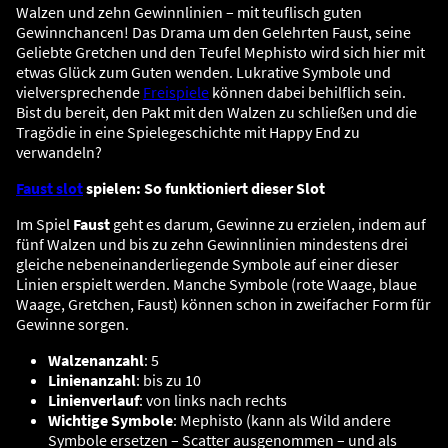
Walzen und zehn Gewinnlinien – mit teuflisch guten
Gewinnchancen! Das Drama um den Gelehrten Faust, seine
Geliebte Gretchen und den Teufel Mephisto wird sich hier mit
etwas Glück zum Guten wenden. Lukrative Symbole und
vielversprechende
Freispiele
können dabei behilflich sein.
Bist du bereit, den Pakt mit den Walzen zu schließen und die
Tragödie in eine Spielegeschichte mit Happy End zu
verwandeln?
Faust slot
spielen: So funktioniert dieser Slot
Im Spiel
Faust
geht es darum, Gewinne zu erzielen, indem auf
fünf Walzen und bis zu zehn Gewinnlinien mindestens drei
gleiche nebeneinanderliegende Symbole auf einer dieser
Linien erspielt werden. Manche Symbole (rote Waage, blaue
Waage, Gretchen, Faust) können schon in zweifacher Form für
Gewinne sorgen.
Walzenanzahl
: 5
Linienanzahl
: bis zu 10
Linienverlauf
: von links nach rechts
Wichtige Symbole
: Mephisto (kann als Wild andere
Symbole ersetzen – Scatter ausgenommen – und als