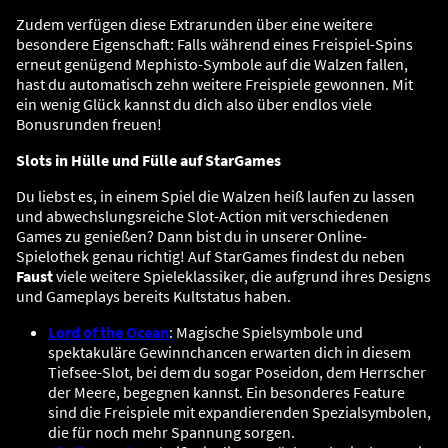
Zudem verfügen diese Extrarunden über eine weitere
besondere Eigenschaft: Falls während eines Freispiel-Spins
erneut genügend Mephisto-Symbole auf die Walzen fallen,
hast du automatisch zehn weitere Freispiele gewonnen. Mit
ein wenig Glück kannst du dich also über endlos viele
Bonusrunden freuen!
Slots in Hülle und Fülle auf StarGames
Du liebst es, in einem Spiel die Walzen heiß laufen zu lassen
und abwechslungsreiche Slot-Action mit verschiedenen
Games zu genießen? Dann bist du in unserer Online-
Spielothek genau richtig! Auf StarGames findest du neben
Faust
viele weitere Spieleklassiker, die aufgrund ihres Designs
und Gameplays bereits Kultstatus haben.
Lord of the Ocean
: Magische Spielsymbole und
spektakuläre Gewinnchancen erwarten dich in diesem
Tiefsee-Slot, bei dem du sogar Poseidon, dem Herrscher
der Meere, begegnen kannst. Ein besonderes Feature
sind die Freispiele mit expandierenden Spezialsymbolen,
die für noch mehr Spannung sorgen.