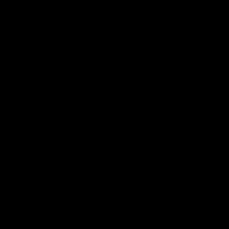
CHATTE MIT UNS
Kundenservice: